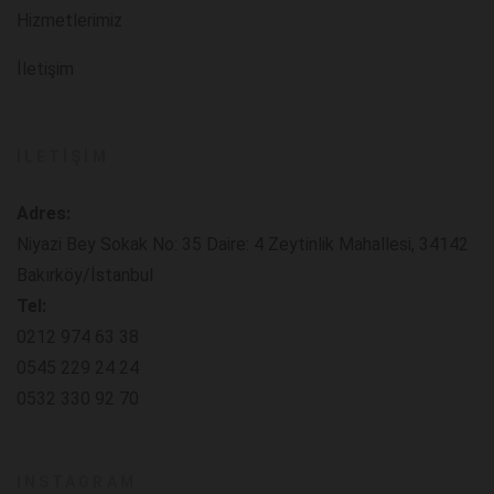
Hizmetlerimiz
İletişim
İLETIŞIM
Adres:
Niyazi Bey Sokak No: 35 Daire: 4 Zeytinlik Mahallesi, 34142
Bakırköy/İstanbul
Tel:
0212 974 63 38
0545 229 24 24
0532 330 92 70
INSTAGRAM