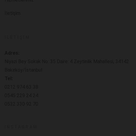
İletişim
İLETIŞIM
Adres:
Niyazi Bey Sokak No: 35 Daire: 4 Zeytinlik Mahallesi, 34142
Bakırköy/İstanbul
Tel:
0212 974 63 38
0545 229 24 24
0532 330 92 70
INSTAGRAM