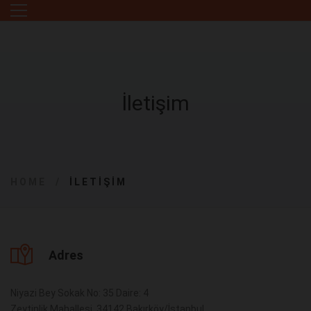
İletişim
HOME
İLETIŞIM
Adres
Niyazi Bey Sokak No: 35 Daire: 4
Zeytinlik Mahallesi, 34142 Bakırköy/İstanbul