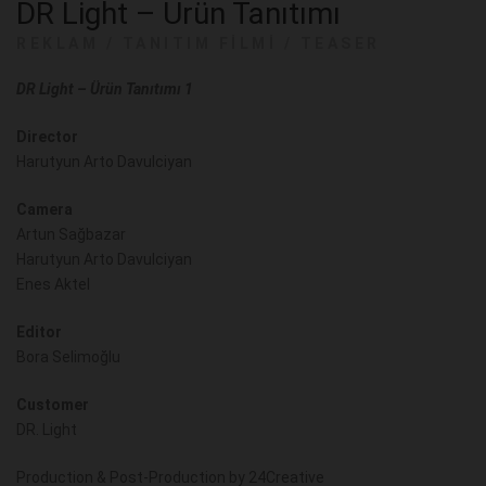
DR Light – Ürün Tanıtımı
REKLAM
/
TANITIM FILMI
/
TEASER
DR Light – Ürün Tanıtımı 1
Director
Harutyun Arto Davulciyan
Camera
Artun Sağbazar
Harutyun Arto Davulciyan
Enes Aktel
Editor
Bora Selimoğlu
Customer
DR. Light
Production & Post-Production by 24Creative