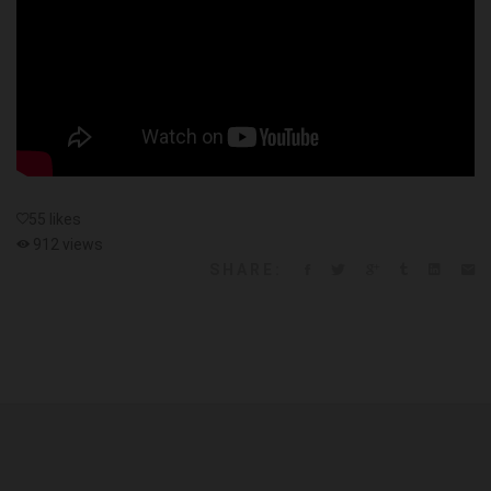
55 likes
912 views
SHARE: