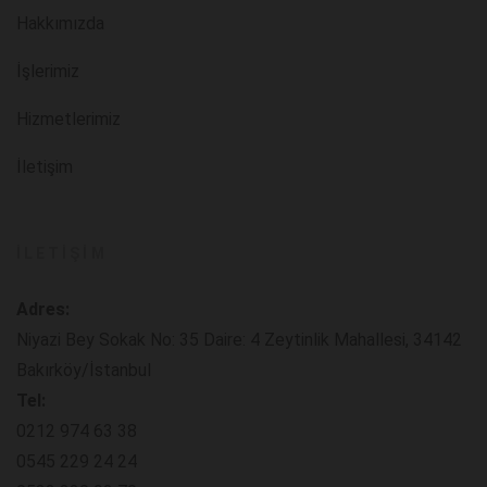
Hakkımızda
İşlerimiz
Hizmetlerimiz
İletişim
İLETIŞIM
Adres:
Niyazi Bey Sokak No: 35 Daire: 4 Zeytinlik Mahallesi, 34142
Bakırköy/İstanbul
Tel:
0212 974 63 38
0545 229 24 24