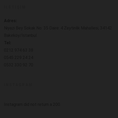
İLETIŞIM
Adres:
Niyazi Bey Sokak No: 35 Daire: 4 Zeytinlik Mahallesi, 34142
Bakırköy/İstanbul
Tel:
0212 974 63 38
0545 229 24 24
0532 330 92 70
INSTAGRAM
Instagram did not return a 200.