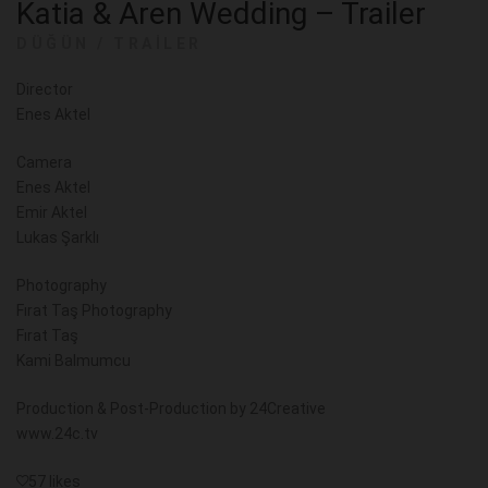
Katia & Aren Wedding – Trailer
DÜĞÜN
/
TRAILER
Director
Enes Aktel
Camera
Enes Aktel
Emir Aktel
Lukas Şarklı
Photography
Fırat Taş Photography
Fırat Taş
Kami Balmumcu
Production & Post-Production by 24Creative
www.24c.tv
57 likes