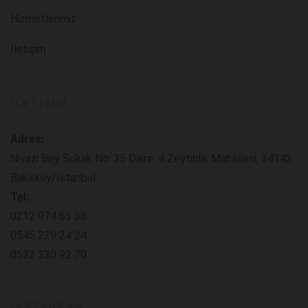
Hizmetlerimiz
İletişim
İLETIŞIM
Adres:
Niyazi Bey Sokak No: 35 Daire: 4 Zeytinlik Mahallesi, 34142
Bakırköy/İstanbul
Tel:
0212 974 63 38
0545 229 24 24
0532 330 92 70
INSTAGRAM