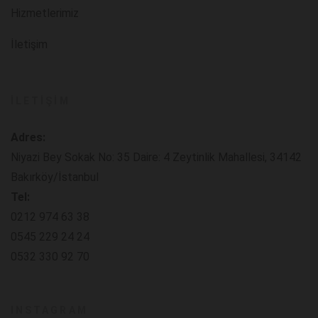
Hizmetlerimiz
İletişim
İLETIŞIM
Adres:
Niyazi Bey Sokak No: 35 Daire: 4 Zeytinlik Mahallesi, 34142
Bakırköy/İstanbul
Tel:
0212 974 63 38
0545 229 24 24
0532 330 92 70
INSTAGRAM