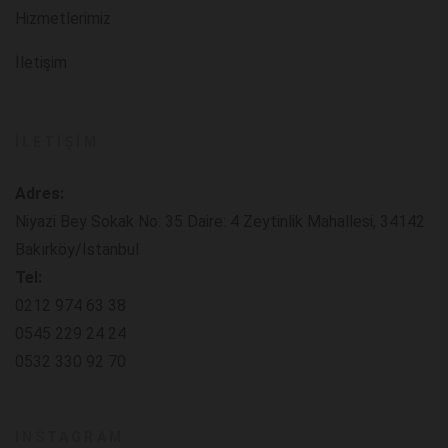
Hizmetlerimiz
İletişim
İLETIŞIM
Adres:
Niyazi Bey Sokak No: 35 Daire: 4 Zeytinlik Mahallesi, 34142
Bakırköy/İstanbul
Tel:
0212 974 63 38
0545 229 24 24
0532 330 92 70
INSTAGRAM