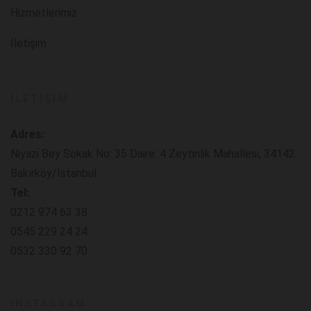
Hizmetlerimiz
İletişim
İLETIŞIM
Adres:
Niyazi Bey Sokak No: 35 Daire: 4 Zeytinlik Mahallesi, 34142
Bakırköy/İstanbul
Tel:
0212 974 63 38
0545 229 24 24
0532 330 92 70
INSTAGRAM