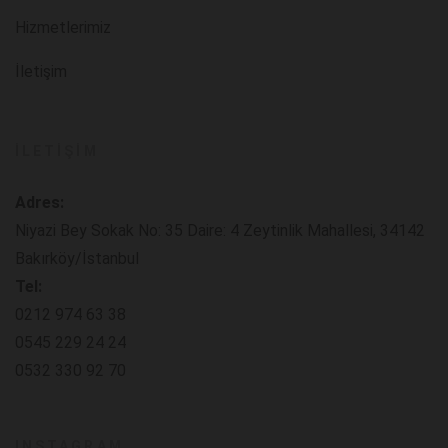
Hizmetlerimiz
İletişim
İLETIŞIM
Adres:
Niyazi Bey Sokak No: 35 Daire: 4 Zeytinlik Mahallesi, 34142
Bakırköy/İstanbul
Tel:
0212 974 63 38
0545 229 24 24
0532 330 92 70
INSTAGRAM