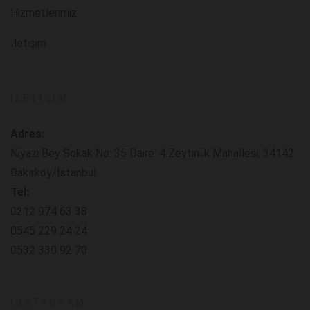
Hizmetlerimiz
İletişim
İLETIŞIM
Adres:
Niyazi Bey Sokak No: 35 Daire: 4 Zeytinlik Mahallesi, 34142
Bakırköy/İstanbul
Tel:
0212 974 63 38
0545 229 24 24
0532 330 92 70
INSTAGRAM