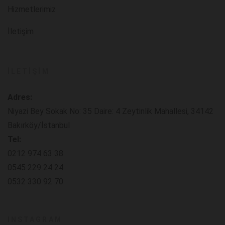
Hizmetlerimiz
İletişim
İLETIŞIM
Adres:
Niyazi Bey Sokak No: 35 Daire: 4 Zeytinlik Mahallesi, 34142
Bakırköy/İstanbul
Tel:
0212 974 63 38
0545 229 24 24
0532 330 92 70
INSTAGRAM