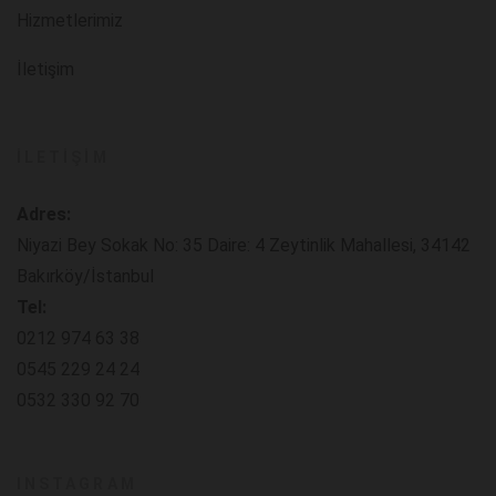
Hizmetlerimiz
İletişim
İLETIŞIM
Adres:
Niyazi Bey Sokak No: 35 Daire: 4 Zeytinlik Mahallesi, 34142
Bakırköy/İstanbul
Tel:
0212 974 63 38
0545 229 24 24
0532 330 92 70
INSTAGRAM