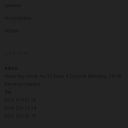
İşlerimiz
Hizmetlerimiz
İletişim
İLETIŞIM
Adres:
Niyazi Bey Sokak No: 35 Daire: 4 Zeytinlik Mahallesi, 34142
Bakırköy/İstanbul
Tel:
0212 974 63 38
0545 229 24 24
0532 330 92 70