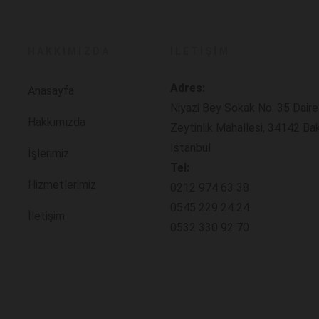
HAKKIMIZDA
İLETIŞIM
Adres:
Anasayfa
Niyazi Bey Sokak No: 35 Daire
Hakkımızda
Zeytinlik Mahallesi, 34142 Ba
İstanbul
İşlerimiz
Tel:
Hizmetlerimiz
0212 974 63 38
0545 229 24 24
İletişim
0532 330 92 70