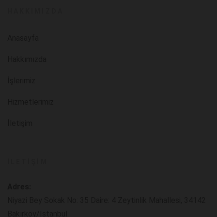
HAKKIMIZDA
Anasayfa
Hakkımızda
İşlerimiz
Hizmetlerimiz
İletişim
İLETIŞIM
Adres:
Niyazi Bey Sokak No: 35 Daire: 4 Zeytinlik Mahallesi, 34142
Bakırköy/İstanbul