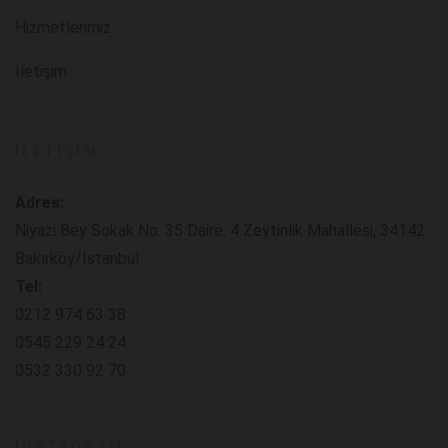
Hizmetlerimiz
İletişim
İLETIŞIM
Adres:
Niyazi Bey Sokak No: 35 Daire: 4 Zeytinlik Mahallesi, 34142
Bakırköy/İstanbul
Tel:
0212 974 63 38
0545 229 24 24
0532 330 92 70
INSTAGRAM