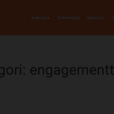
Anasayfa
Hakkımızda
İşlerimiz
H
gori: engagementtr