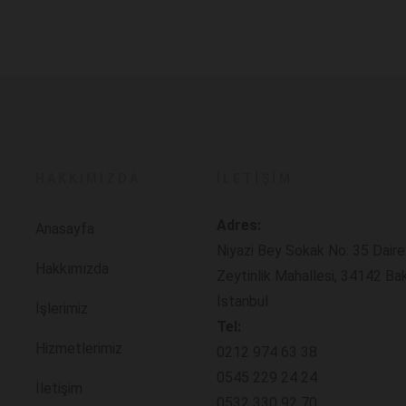
HAKKIMIZDA
İLETIŞIM
Adres:
Anasayfa
Niyazi Bey Sokak No: 35 Daire
Hakkımızda
Zeytinlik Mahallesi, 34142 Ba
İstanbul
İşlerimiz
Tel:
Hizmetlerimiz
0212 974 63 38
0545 229 24 24
İletişim
0532 330 92 70