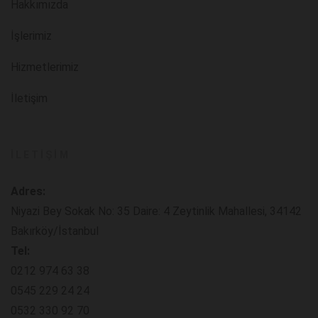
Hakkımızda
İşlerimiz
Hizmetlerimiz
İletişim
İLETIŞIM
Adres:
Niyazi Bey Sokak No: 35 Daire: 4 Zeytinlik Mahallesi, 34142
Bakırköy/İstanbul
Tel:
0212 974 63 38
0545 229 24 24
0532 330 92 70