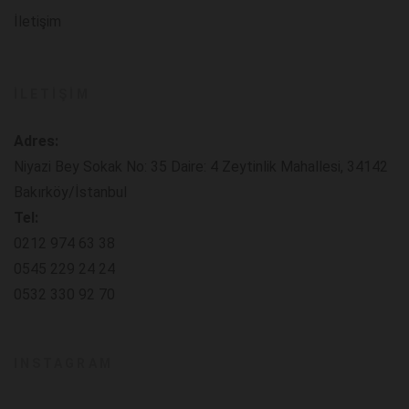
İletişim
İLETIŞIM
Adres:
Niyazi Bey Sokak No: 35 Daire: 4 Zeytinlik Mahallesi, 34142
Bakırköy/İstanbul
Tel:
0212 974 63 38
0545 229 24 24
0532 330 92 70
INSTAGRAM