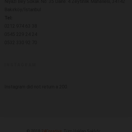
Niyazi Bey Sokak No: 35 Daire: 4 Zeytinlik Mahallesi, 34142
Bakırköy/İstanbul
Tel:
0212 974 63 38
0545 229 24 24
0532 330 92 70
INSTAGRAM
Instagram did not return a 200.
© 2018
24Creative
. Tüm Hakları Saklıdır.