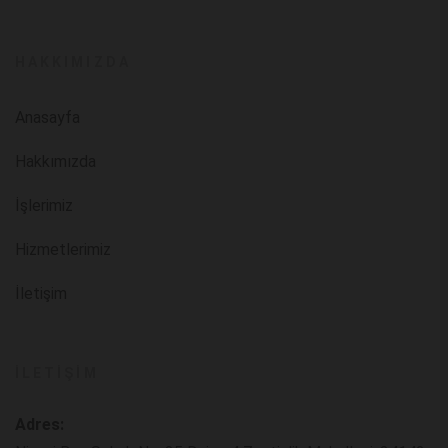
HAKKIMIZDA
Anasayfa
Hakkımızda
İşlerimiz
Hizmetlerimiz
İletişim
İLETIŞIM
Adres: