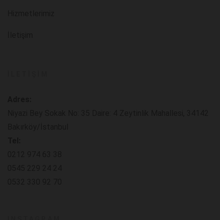
Hizmetlerimiz
İletişim
İLETIŞIM
Adres:
Niyazi Bey Sokak No: 35 Daire: 4 Zeytinlik Mahallesi, 34142
Bakırköy/İstanbul
Tel:
0212 974 63 38
0545 229 24 24
0532 330 92 70
INSTAGRAM