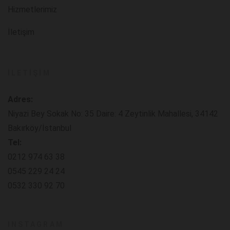
Hizmetlerimiz
İletişim
İLETIŞIM
Adres:
Niyazi Bey Sokak No: 35 Daire: 4 Zeytinlik Mahallesi, 34142
Bakırköy/İstanbul
Tel:
0212 974 63 38
0545 229 24 24
0532 330 92 70
INSTAGRAM